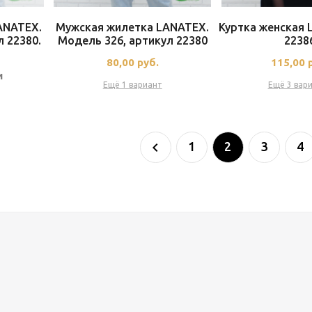
ANATEX.
Мужская жилетка LANATEX.
Куртка женская
л 22380.
Модель 326, артикул 22380
2238
80,00
руб.
115,00
и
Ещё 1 вариант
Ещё 3 вар
1
2
3
4