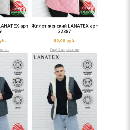
LANATEX арт
Жилет женский LANATEX арт
9
22387
уб.
80,00
руб.
антов
Ещё 5 вариантов