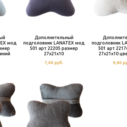
ый
Дополнительный
Дополнит
TEX мод
подголовник LANATEX мод
подголовник L
азмер
501 арт 22205 размер
501 арт 2217
синий
27x21x10
27x21x10 цв
7,00
руб.
9,00
р