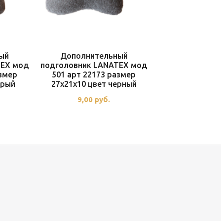
ый
Дополнительный
TEX мод
подголовник LANATEX мод
азмер
501 арт 22173 размер
ерый
27x21x10 цвет черный
9,00
руб.