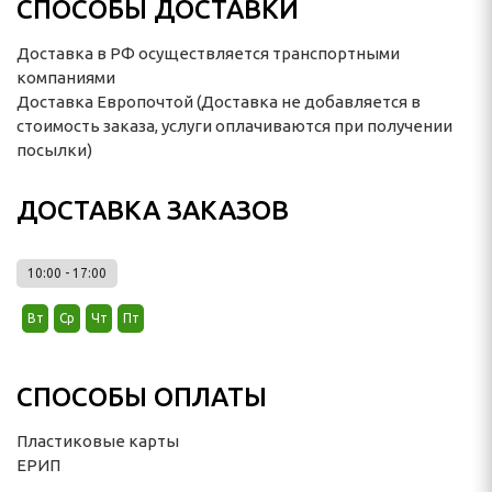
СПОСОБЫ ДОСТАВКИ
ивкой для любимых
Доставка в РФ осуществляется транспортными
компаниями
Доставка Европочтой (Доставка не добавляется в
 приподнятой пяткой
стоимость заказа, услуги оплачиваются при получении
посылки)
ДОСТАВКА ЗАКАЗОВ
10:00 - 17:00
ёганой ткани
Вт
Ср
Чт
Пт
Долли
СПОСОБЫ ОПЛАТЫ
ЕЖДА
Пластиковые карты
е
ЕРИП