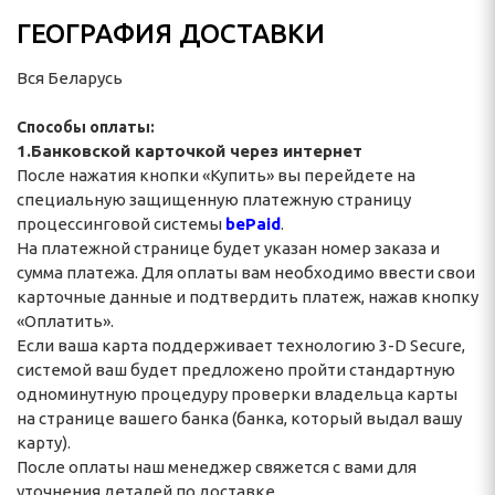
кие
ГЕОГРАФИЯ ДОСТАВКИ
кие
Вся Беларусь
е
Способы оплаты:
1.
Банковской карточкой через интернет
 ЖИВОТНЫХ
После нажатия кнопки «Купить» вы перейдете на
специальную защищенную платежную страницу
ивотных
процессинговой системы
bePaid
.
На платежной странице будет указан номер заказа и
АРЫ
сумма платежа. Для оплаты вам необходимо ввести свои
карточные данные и подтвердить платеж, нажав кнопку
«Оплатить».
й подголовник
Если ваша карта поддерживает технологию 3-D Secure,
системой ваш будет предложено пройти стандартную
алона автомобиля
одноминутную процедуру проверки владельца карты
на странице вашего банка (банка, который выдал вашу
ЕЙ ШЕРСТИ НА
карту).
Й ОСНОВЕ
После оплаты наш менеджер свяжется с вами для
уточнения деталей по доставке.