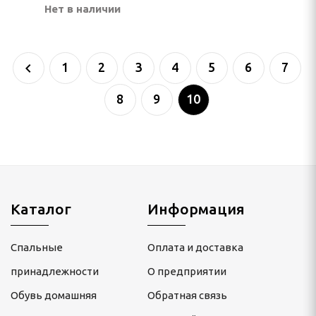
Нет в наличии
кие
кие
1
2
3
4
5
6
7
е
8
9
10
 ЖИВОТНЫХ
ивотных
АРЫ
Каталог
Информация
й подголовник
алона автомобиля
Спальные
Оплата и доставка
принадлежности
О предприятии
ЕЙ ШЕРСТИ НА
Й ОСНОВЕ
Обувь домашняя
Обратная связь