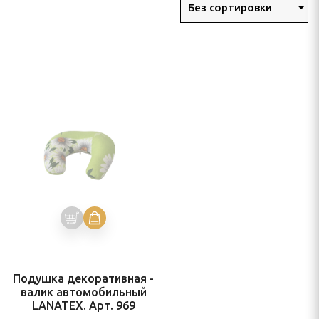
Без сортировки
ивкой для любимых
 приподнятой пяткой
ёганой ткани
Долли
ЕЖДА
Подушка декоративная -
валик автомобильный
е
LANATEX. Арт. 969