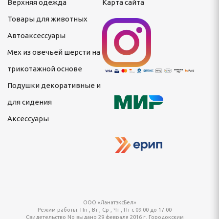
Верхняя одежда
Карта сайта
ОРАТИВНЫЕ И ДЛЯ
Товары для животных
Автоаксессуары
Мех из овечьей шерсти на
трикотажной основе
Подушки декоративные и
для сидения
Аксессуары
ООО «ЛанатэксБел»
Режим работы:
Пн , Вт , Ср , Чт , Пт c 09:00 до 17:00
Свидетельство No выдано 29 февраля 2016 г. Городокским